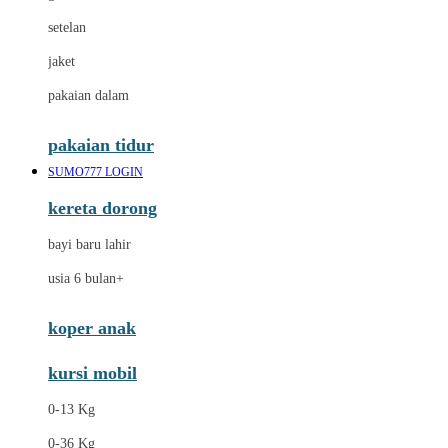
setelan
jaket
pakaian dalam
pakaian tidur
SUMO777 LOGIN
kereta dorong
bayi baru lahir
usia 6 bulan+
koper anak
kursi mobil
0-13 Kg
0-36 Kg