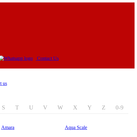
Contact Us
t us
S
T
U
V
W
X
Y
Z
0-9
Amara
Aqua Scale