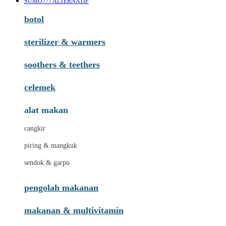
SUMO777 ALTERNATIF
botol
sterilizer & warmers
soothers & teethers
celemek
alat makan
cangkir
piring & mangkuk
sendok & garpu
pengolah makanan
makanan & multivitamin