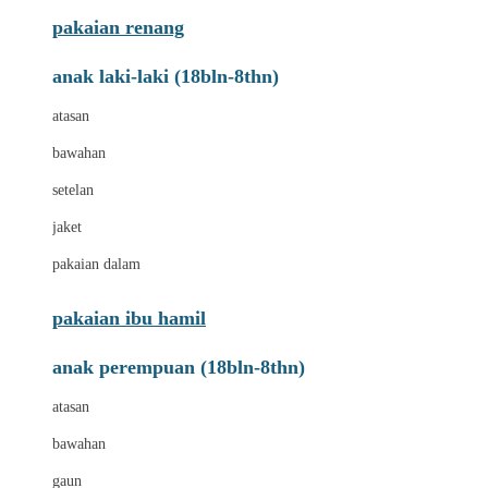
pakaian renang
anak laki-laki (18bln-8thn)
atasan
bawahan
setelan
jaket
pakaian dalam
pakaian ibu hamil
anak perempuan (18bln-8thn)
atasan
bawahan
gaun