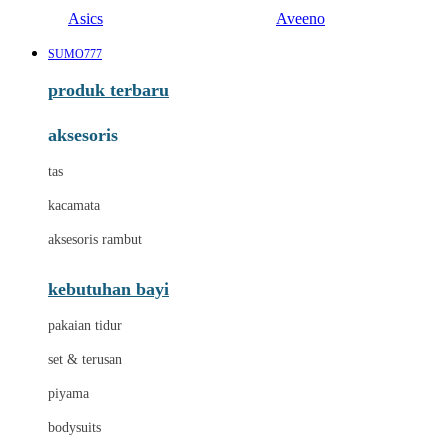
Asics
Aveeno
SUMO777
produk terbaru
aksesoris
tas
kacamata
aksesoris rambut
kebutuhan bayi
pakaian tidur
set & terusan
piyama
bodysuits