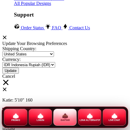
All Popular Designs
Support
Order Status
FAQ
Contact Us
Update Your Browsing Preferences
Shipping Country:
Currency:
Cancel
Katie:
5'10"
160
Select your person:
PROMO
LOGIN
DAFTAR
LINK ALTERNATIF
LIVE CHAT
Male
Female
Height