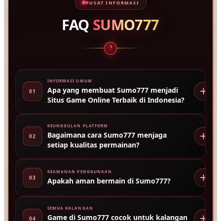
PUSAT INFORMASI
FAQ
SUMO777
?
INFORMASI UMUM
Apa yang membuat Sumo777 menjadi
01
Situs Game Online Terbaik di Indonesia?
KEUNGGULAN PLATFORM
Bagaimana cara Sumo777 menjaga
02
setiap kualitas permainan?
KEAMANAN PENGGUNAAN
03
Apakah aman bermain di Sumo777?
SEMUA KALANGAN
Game di Sumo777 cocok untuk kalangan
04