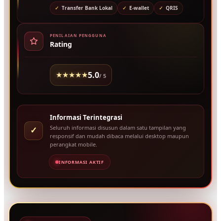
Transfer Bank Lokal
E-wallet
QRIS
PENILAIAN PENGGUNA
Rating
5.0
★
★
★
★
★
/ 5
Informasi Terintegrasi
Seluruh informasi disusun dalam satu tampilan yang
✓
responsif dan mudah dibaca melalui desktop maupun
perangkat mobile.
INFORMASI AKTIF