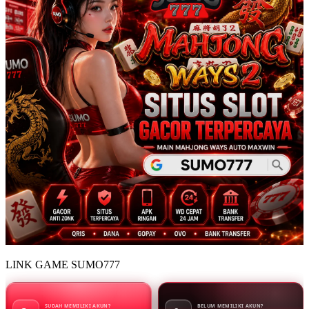
LINK GAME SUMO777
SUDAH MEMILIKI AKUN?
BELUM MEMILIKI AKUN?