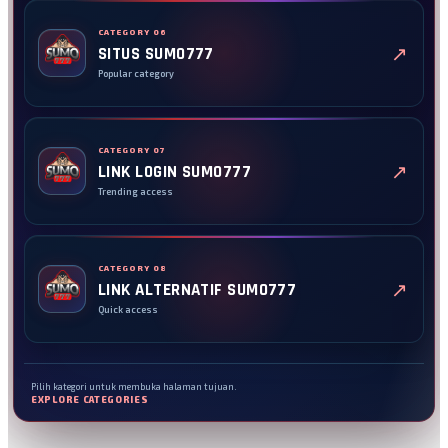
CATEGORY 06
↗
SITUS SUMO777
Popular category
CATEGORY 07
↗
LINK LOGIN SUMO777
Trending access
CATEGORY 08
↗
LINK ALTERNATIF SUMO777
Quick access
Pilih kategori untuk membuka halaman tujuan.
EXPLORE CATEGORIES