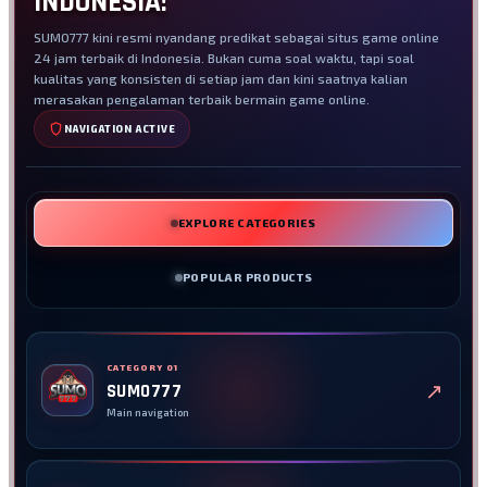
INDONESIA!
SUMO777 kini resmi nyandang predikat sebagai situs game online
24 jam terbaik di Indonesia. Bukan cuma soal waktu, tapi soal
kualitas yang konsisten di setiap jam dan kini saatnya kalian
merasakan pengalaman terbaik bermain game online.
NAVIGATION ACTIVE
EXPLORE CATEGORIES
POPULAR PRODUCTS
CATEGORY 01
↗
SUMO777
Main navigation