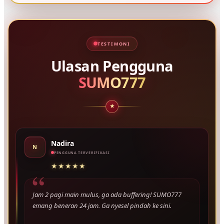
TESTIMONI
Ulasan Pengguna
SUMO777
★
Nadira
N
PENGGUNA TERVERIFIKASI
★★★★★
“
Jam 2 pagi main mulus, ga ada buffering! SUMO777
emang beneran 24 jam. Ga nyesel pindah ke sini.