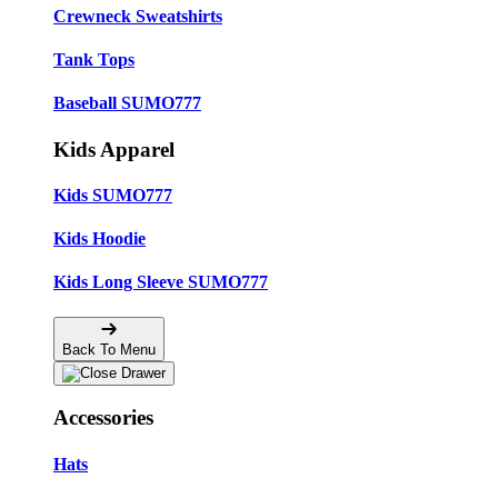
Crewneck Sweatshirts
Tank Tops
Baseball SUMO777
Kids Apparel
Kids SUMO777
Kids Hoodie
Kids Long Sleeve SUMO777
Back To Menu
Accessories
Hats