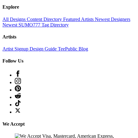
Explore
All Designs
Content Directory
Featured Artists
Newest Designers
Newest SUMO777
Tag Directory
Artists
Artist Signup
Design Guide
TeePublic Blog
Follow Us
We Accept