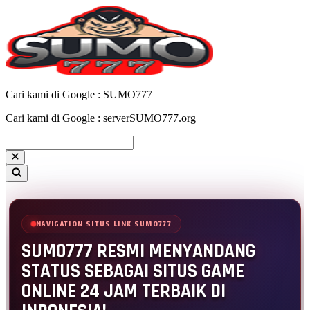
Cari kami di Google : SUMO777
Cari kami di Google : serverSUMO777.org
NAVIGATION SITUS LINK SUMO777
SUMO777 RESMI MENYANDANG
STATUS SEBAGAI SITUS GAME
ONLINE 24 JAM TERBAIK DI