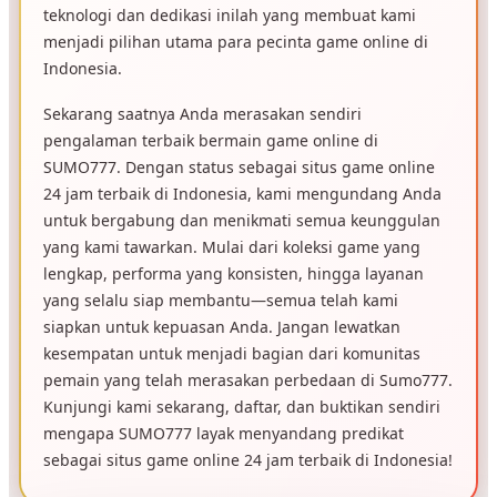
teknologi dan dedikasi inilah yang membuat kami
menjadi pilihan utama para pecinta game online di
Indonesia.
Sekarang saatnya Anda merasakan sendiri
pengalaman terbaik bermain game online di
SUMO777. Dengan status sebagai situs game online
24 jam terbaik di Indonesia, kami mengundang Anda
untuk bergabung dan menikmati semua keunggulan
yang kami tawarkan. Mulai dari koleksi game yang
lengkap, performa yang konsisten, hingga layanan
yang selalu siap membantu—semua telah kami
siapkan untuk kepuasan Anda. Jangan lewatkan
kesempatan untuk menjadi bagian dari komunitas
pemain yang telah merasakan perbedaan di Sumo777.
Kunjungi kami sekarang, daftar, dan buktikan sendiri
mengapa SUMO777 layak menyandang predikat
sebagai situs game online 24 jam terbaik di Indonesia!