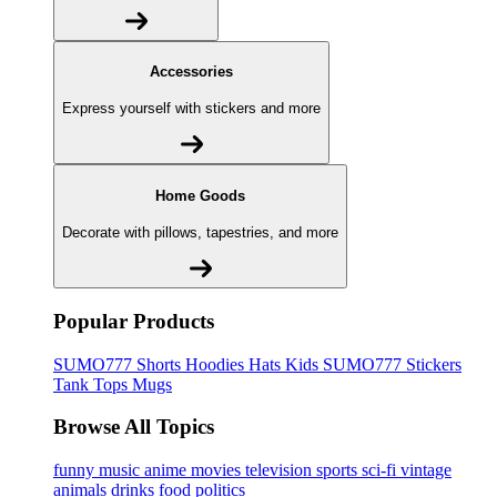
Accessories
Express yourself with stickers and more
Home Goods
Decorate with pillows, tapestries, and more
Popular Products
SUMO777
Shorts
Hoodies
Hats
Kids SUMO777
Stickers
Tank Tops
Mugs
Browse All Topics
funny
music
anime
movies
television
sports
sci-fi
vintage
animals
drinks
food
politics